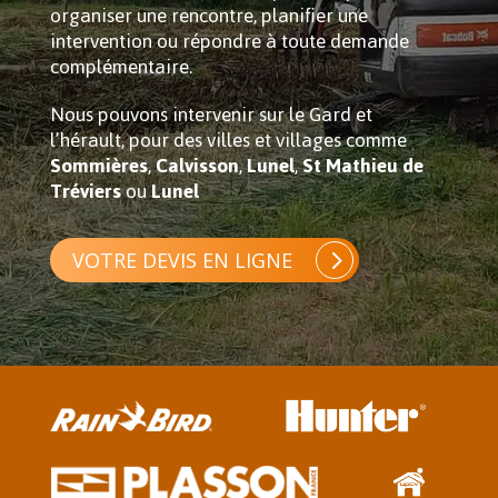
organiser une rencontre, planifier une
intervention ou répondre à toute demande
complémentaire.
Nous pouvons intervenir sur le Gard et
l’hérault, pour des villes et villages comme
Sommières
,
Calvisson
,
Lunel
,
St Mathieu de
Tréviers
ou
Lunel
VOTRE DEVIS EN LIGNE